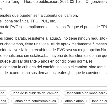
kura Tang Hora de publicación: 2021-03-15 Origen:
https
n?
iales que pueden ser la cubierta del camión.
ilicona orgánica, TPU, PUL, etc.
ierta de PVC son ampliamente utilizadas.Porque el precio de TPU
e.
 ligero, barato, resistente al agua.Si no tiene ningún requisito
mucho tiempo, tiene una vida útil de aproximadamente 6 meses
camión, tal vez la lona recubierta de PVC sea su mejor opción.N
personalizarse sin estática.La mayoría de los clientes opinan q
 puede utilizar durante 5 años en condiciones normales.
a comprar la cubierta del camión, no solo el camión, sino tambié
rla de acuerdo con sus demandas reales.¡Lo que te conviene es 
ado
lona de la cubierta del camión
fabricantes de lonas para
ones
lonas para semirremolques
lonas planas
lona de c