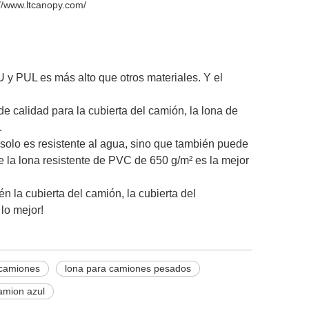
://www.ltcanopy.com/
 y PUL es más alto que otros materiales. Y el
 de calidad para la cubierta del camión, la lona de
.
o solo es resistente al agua, sino que también puede
ue la lona resistente de PVC de 650 g/m² es la mejor
n la cubierta del camión, la cubierta del
lo mejor!
 camiones
lona para camiones pesados
amion azul