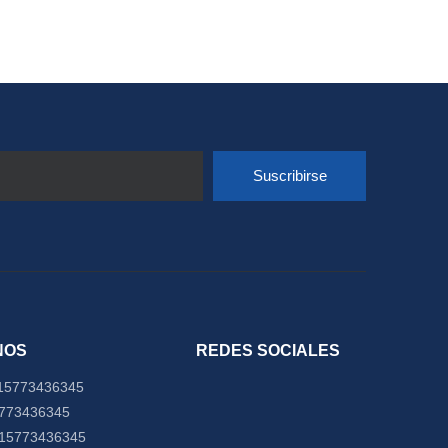
Suscribirse
NOS
REDES SOCIALES
15773436345
5773436345
-15773436345