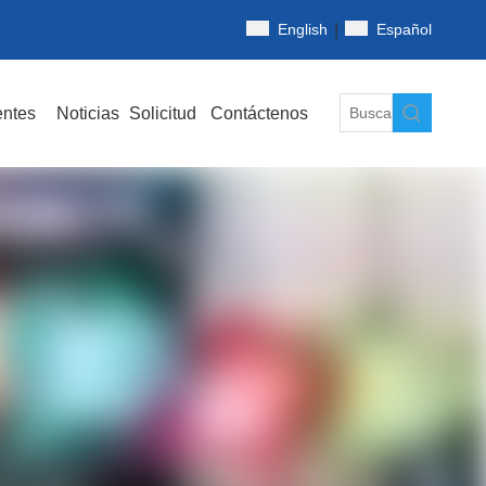
|
English
Español
entes
Noticias
Solicitud
Contáctenos