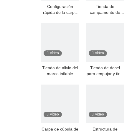
Configuración
Tienda de
rápida de la carpa
campamento de
de rescate inflable -
acampada fácil de
verde militar
acampar de gran
espacio inflable
vídeo
vídeo
Tienda de alivio del
Tienda de dosel
marco inflable
para empujar y tirar
al aire libre
vídeo
vídeo
Carpa de cúpula de
Estructura de