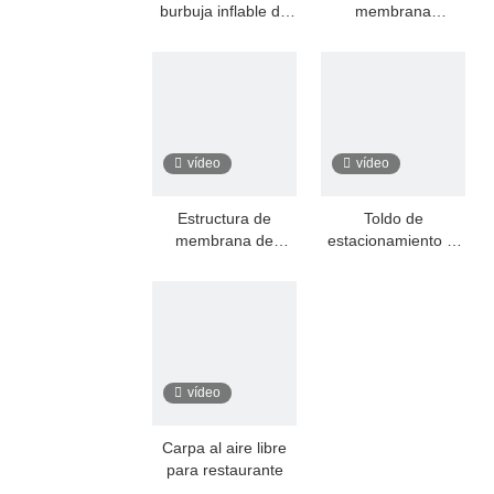
burbuja inflable de
membrana
PVC
extensible de PVC
vídeo
vídeo
Estructura de
Toldo de
membrana de
estacionamiento al
sombrilla de sombra
aire libre de PVC
portátil
vídeo
Carpa al aire libre
para restaurante