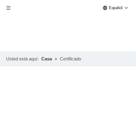
Español
Usted está aquí:
Casa
»
Certificado
Informe de
Informe de
Informe de
Informe de
prueba de
prueba de
prueba
prueba de
resistencia a
abrasión para
antienvejecimiento
retardante de
la abrasión
lona
para lona
fuego de
para lona
recubierta de
recubierta de
grado B1 para