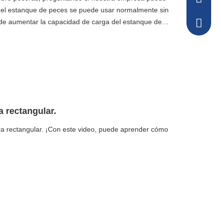
 el estanque de peces se puede usar normalmente sin
e aumentar la capacidad de carga del estanque de
+86-157
el anuncio
a rectangular.
ra rectangular. ¡Con este video, puede aprender cómo