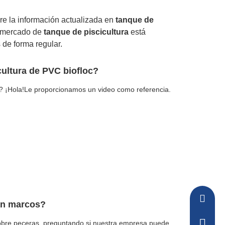
re la información actualizada en
tanque de
l mercado de
tanque de piscicultura
está
 de forma regular.
ultura de PVC biofloc?
? ¡Hola!Le proporcionamos un video como referencia.
sakura-
an marcos?
obre peceras, preguntando si nuestra empresa puede
+86-157