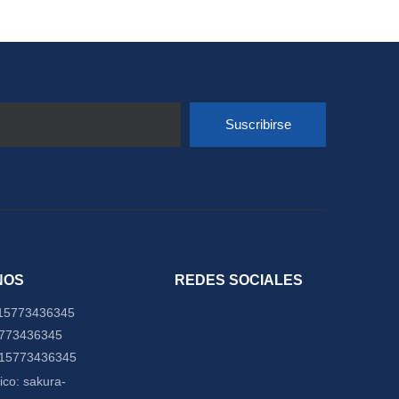
Suscribirse
NOS
REDES SOCIALES
15773436345
5773436345
-15773436345
ico:
sakura-