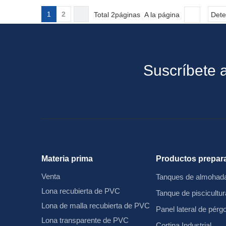
1
2
Total 2páginas A la página
Dete
Suscríbete a
Materia prima
Productos prepar
Venta
Tanques de almohada
Lona recubierta de PVC
Tanque de piscicultur
Lona de malla recubierta de PVC
Panel lateral de pérg
Lona transparente de PVC
Cortina Industrial