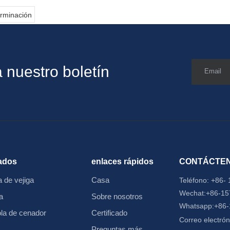
rminación
 nuestro boletín
Email
ados
enlaces rápidos
CONTÁCTE
 de vejiga
Casa
Teléfono:
+86-
Wechat:+86-1
a
Sobre nosotros
Whatsapp:+86
ola de cenador
Certificado
Correo electrón
Preguntas más