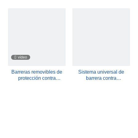
autolevantable de 2 pies |
instantáneo
Puerta de agua
reutilizable portátil
vídeo
Barreras removibles de
Sistema universal de
protección contra
barrera contra
inundaciones para
inundaciones | Control de
hogares
inundaciones modular
para todos los escenarios