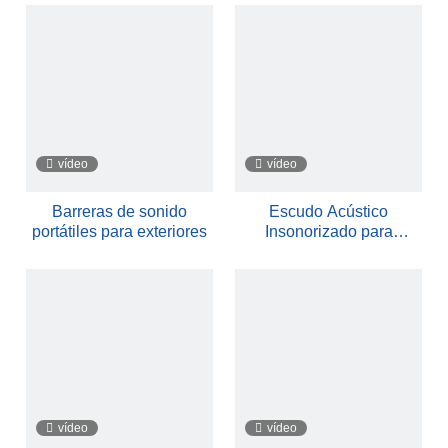
vídeo
vídeo
Barreras de sonido
Escudo Acústico
portátiles para exteriores
Insonorizado para
Reducción de Ruido
3.5X2m
vídeo
vídeo