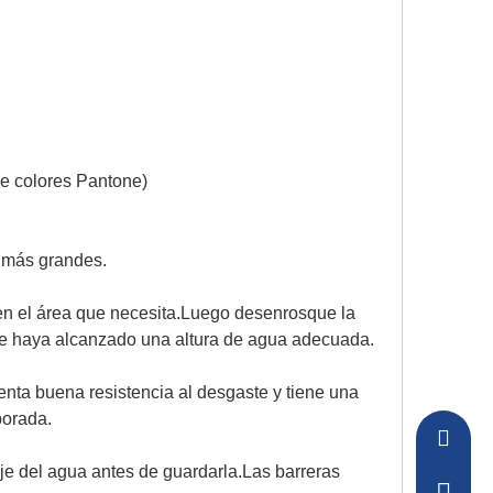
 de colores Pantone)
a más grandes.
en el área que necesita.Luego desenrosque la
o se haya alcanzado una altura de agua adecuada.
enta buena resistencia al desgaste y tiene una
porada.
sakura-
aje del agua antes de guardarla.Las barreras