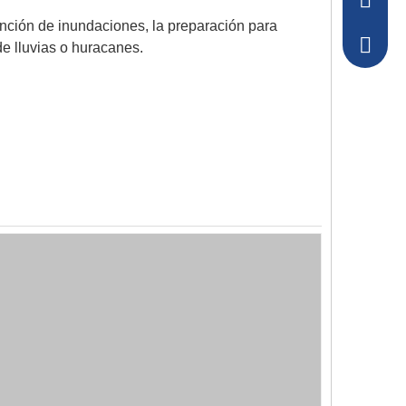
+86-157
ención de inundaciones, la preparación para
+86-157
de lluvias o huracanes.