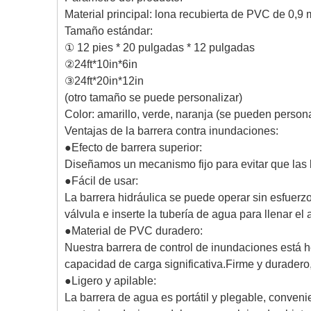
Material principal: lona recubierta de PVC de 0,9
Tamaño estándar:
① 12 pies * 20 pulgadas * 12 pulgadas
②24ft*10in*6in
③24ft*20in*12in
(otro tamaño se puede personalizar)
Color: amarillo, verde, naranja (se pueden persona
Ventajas de la barrera contra inundaciones:
●Efecto de barrera superior:
Diseñamos un mecanismo fijo para evitar que las
●
Fácil de usar:
La barrera hidráulica se puede operar sin esfuer
válvula e inserte la tubería de agua para llenar 
●
Material de PVC duradero:
Nuestra barrera de control de inundaciones está h
capacidad de carga significativa.Firme y duradero,
●
Ligero y apilable:
La barrera de agua es portátil y plegable, conven