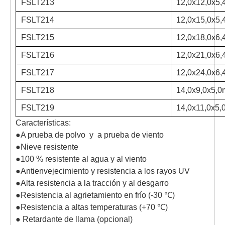
FSLT213
12,0x12,0x5,
FSLT214
12,0x15,0x5,
FSLT215
12,0x18,0x6,
FSLT216
12,0x21,0x6,
FSLT217
12,0x24,0x6,
FSLT218
14,0x9,0x5,0
FSLT219
14,0x11,0x5,
Características:
●A prueba de polvo y a prueba de viento
●Nieve resistente
●100 % resistente al agua y al viento
●Antienvejecimiento y resistencia a los rayos UV
●Alta resistencia a la tracción y al desgarro
●Resistencia al agrietamiento en frío (-30 ℃)
●Resistencia a altas temperaturas (+70 ℃)
● Retardante de llama (opcional)