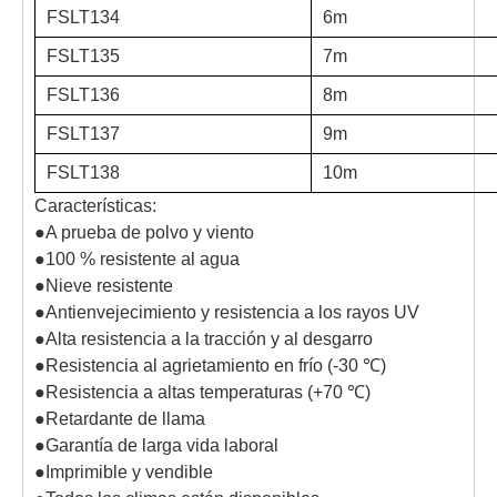
FSLT134
6m
FSLT135
7m
FSLT136
8m
FSLT137
9m
FSLT138
10m
Características:
●A prueba de polvo y viento
●100 % resistente al agua
●Nieve resistente
●Antienvejecimiento y resistencia a los rayos UV
●Alta resistencia a la tracción y al desgarro
●Resistencia al agrietamiento en frío (-30 ℃)
●Resistencia a altas temperaturas (+70 ℃)
●Retardante de llama
●Garantía de larga vida laboral
●Imprimible y vendible