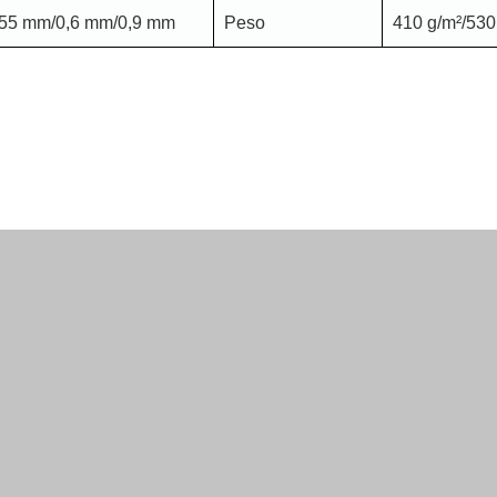
,55 mm/0,6 mm/0,9 mm
Peso
410 g/m²/530