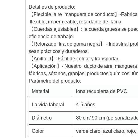
Detalles de producto:
【Flexible aire manguera de conducto】-Fabricada
flexible, impermeable, retardante de llama.
【Cuerdas ajustables】: la cuerda gruesa se puede 
eficiencia de trabajo.
【Reforzado tira de goma negra】 - Industrial prof
sean prácticos y duraderos.
【Anillo D】-Fácil de colgar y transportar.
【Aplicación】- Nuestro ducto de aire manguera di
fábricas, sótanos, granjas, productos químicos, tú
Parámetro del producto:
Material
lona recubierta de PVC
La vida laboral
4-5 años
Diámetro
80 cm/ 90 cm (personalizad
Color
verde claro, azul claro, rojo,