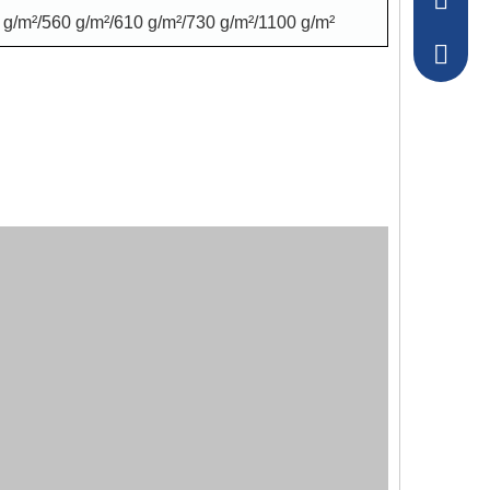
+86-157
 g/m²/560 g/m²/610 g/m²/730 g/m²/1100 g/m²
+86-157