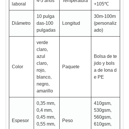
4-5 años
Temperatura
laboral
+105℃
10 pulga
30m-100m
Diámetro
das-100
Longitud
(personaliz
pulgadas
ado)
verde
claro,
azul
Bolsa de te
claro,
jido y bols
Color
Paquete
rojo,
a de lona d
blanco,
e PE
negro,
amarillo
0,35 mm,
410gsm,
0,4 mm,
530gsm,
0,45 mm,
560gsm,
Espesor
Peso
0,55 mm,
610gsm,