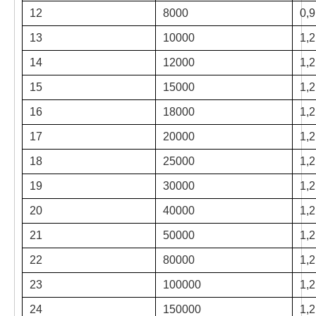
12
8000
0,
13
10000
1,
14
12000
1,
15
15000
1,
16
18000
1,
17
20000
1,
18
25000
1,
19
30000
1,
20
40000
1,
21
50000
1,
22
80000
1,
23
100000
1,
24
150000
1,