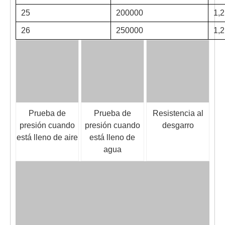
25
200000
1,
26
250000
1,
Prueba de
Prueba de
Resistencia al
presión cuando
presión cuando
desgarro
está lleno de aire
está lleno de
agua