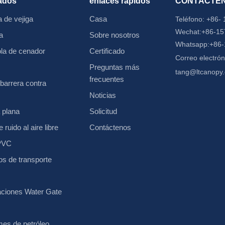
ados
enlaces rápidos
CONTÁCTE
 de vejiga
Casa
Teléfono:
+86-
Wechat:+86-1
a
Sobre nosotros
Whatsapp:+86
ola de cenador
Certificado
Correo electrón
Preguntas más
tang@ltcanopy
frecuentes
barrera contra
Noticias
 plana
Solicitud
 ruido al aire libre
Contáctenos
 PVC
os de transporte
aciones Water Gate
mes de petróleo