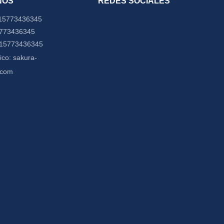
NOS
REDES SOCIALES
15773436345
5773436345
-15773436345
ico:
sakura-
.com