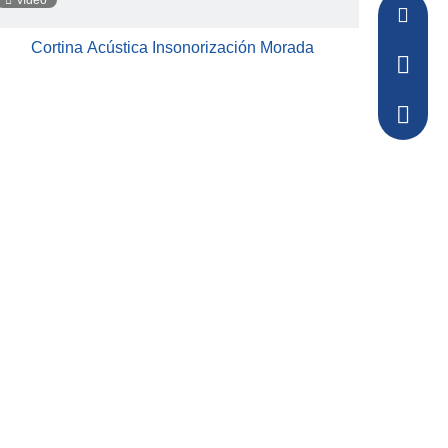
vídeo
sakura-
Cortina Acústica Insonorización Morada
+86-157
+86-157