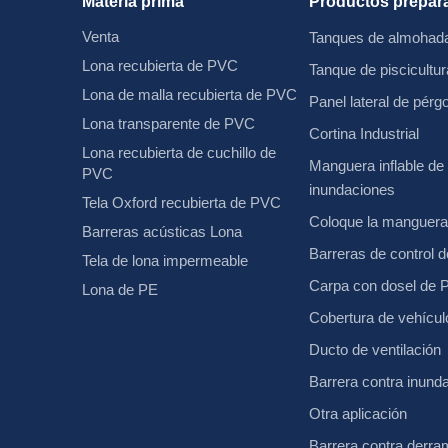
Materia prima
Productos prepar
Venta
Tanques de almohada
Lona recubierta de PVC
Tanque de piscicultur
Lona de malla recubierta de PVC
Panel lateral de pérg
Lona transparente de PVC
Cortina Industrial
Lona recubierta de cuchillo de
Manguera inflable de 
PVC
inundaciones
Tela Oxford recubierta de PVC
Coloque la manguera
Barreras acústicas Lona
Barreras de control de
Tela de lona impermeable
Carpa con dosel de
Lona de PE
Cobertura de vehícul
Ducto de ventilación
Barrera contra inund
Otra aplicación
Barrera contra derra